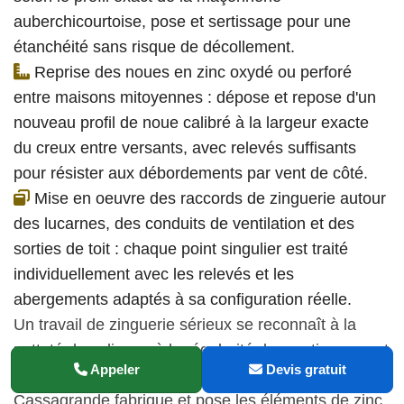
auberchicourtoise, pose et sertissage pour une
étanchéité sans risque de décollement.
Reprise des noues en zinc oxydé ou perforé
entre maisons mitoyennes : dépose et repose d'un
nouveau profil de noue calibré à la largeur exacte
du creux entre versants, avec relevés suffisants
pour résister aux débordements par vent de côté.
Mise en oeuvre des raccords de zinguerie autour
des lucarnes, des conduits de ventilation et des
sorties de toit : chaque point singulier est traité
individuellement avec les relevés et les
abergements adaptés à sa configuration réelle.
Un travail de zinguerie sérieux se reconnaît à la
netteté des pliures, à la régularité des sertissages et
Appeler
Devis gratuit
à l'absence de jeu aux raccords. Couverture
Cassagrande fabrique et pose les éléments de zinc