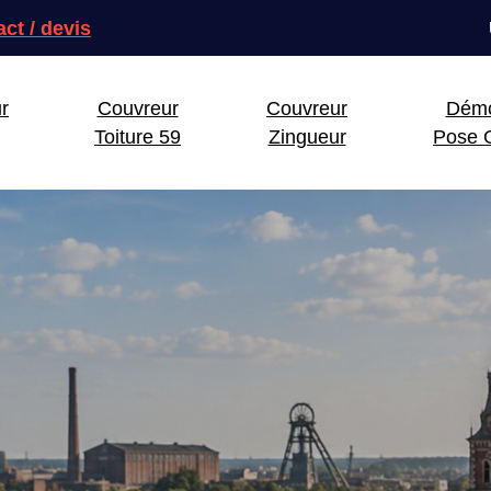
ct / devis
r
Couvreur
Couvreur
Dém
Toiture 59
Zingueur
Pose G