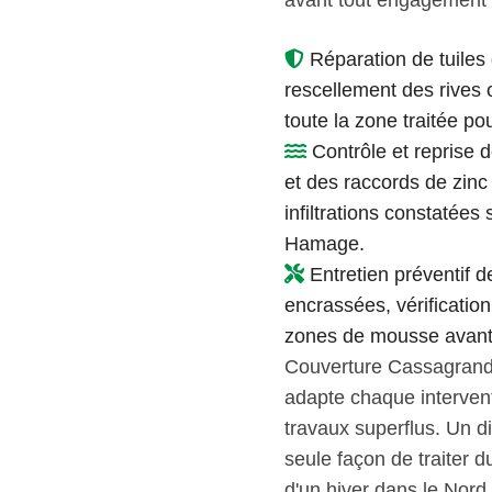
avant tout engagement 
Réparation de tuiles 
rescellement des rives o
toute la zone traitée po
Contrôle et reprise 
et des raccords de zinc
infiltrations constatées
Hamage.
Entretien préventif d
encrassées, vérificatio
zones de mousse avant l'
Couverture Cassagrand
adapte chaque interventi
travaux superflus. Un di
seule façon de traiter 
d'un hiver dans le Nord.