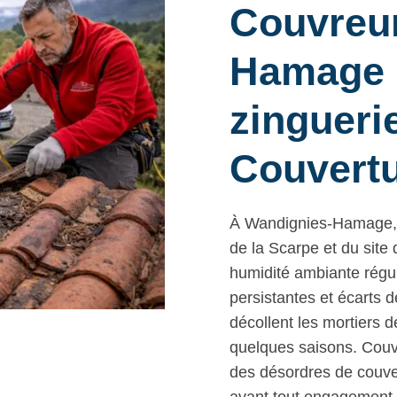
Couvreur
Hamage :
zinguerie
Couvert
À Wandignies-Hamage, l
de la Scarpe et du site
humidité ambiante régul
persistantes et écarts d
décollent les mortiers d
quelques saisons. Couv
des désordres de couver