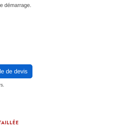
 le démarrage.
e de devis
s.
TAILLÉE