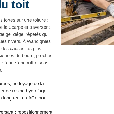
u toit
s fortes sur une toiture :
e la Scarpe et traversent
s de gel-dégel répétés qui
ques hivers. À Wandignies-
e des causes les plus
nciennes du bourg, proches
r l'eau s'engouffre sous
e.
urées, nettoyage de la
ier de résine hydrofuge
la longueur du faîte pour
versant : repositionnement