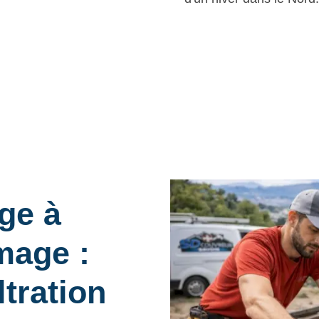
age à
mage :
ltration