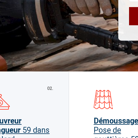
02.
uvreur
Démoussag
ngueur
59 dans
Pose de