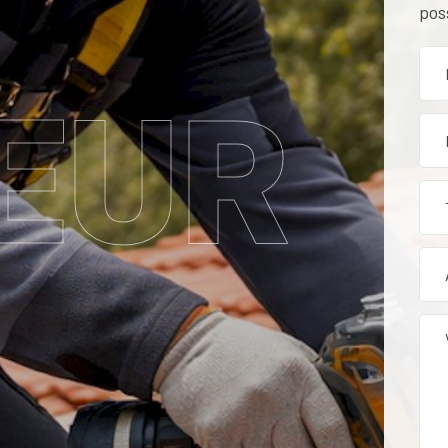
pos
EUR
tion, rénovation et entr