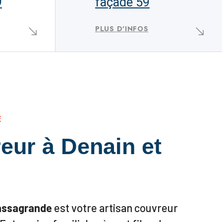
9
façade 59
PLUS D'INFOS
E
eur à Denain et
assagrande
est votre artisan couvreur