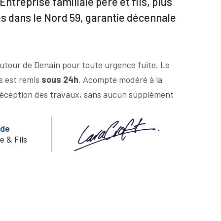
Entreprise familiale père et fils, plus
es dans le Nord 59, garantie décennale
utour de Denain pour toute urgence fuite. Le
us est remis
sous 24h
. Acompte modéré à la
éception des travaux, sans aucun supplément
nde
e & Fils