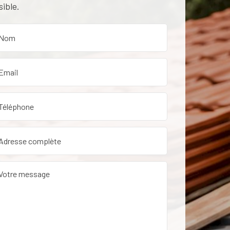
sible.
etien de toiture dans le