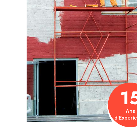
1
Ans
d'Expéri