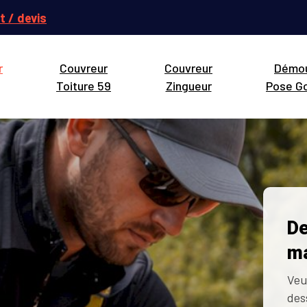
t / devis
r
Couvreur
Couvreur
Démo
Toiture 59
Zingueur
Pose Go
De
ma
Veu
des