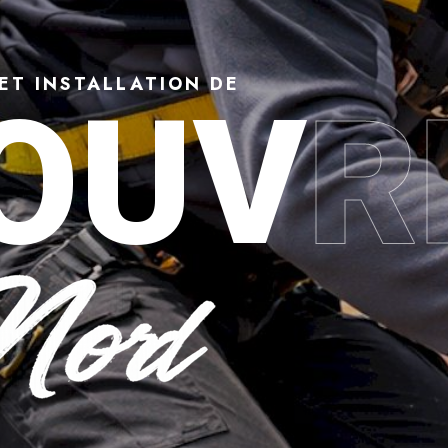
ET INSTALLATION DE
OUV
R
 Denain (59220) : répara