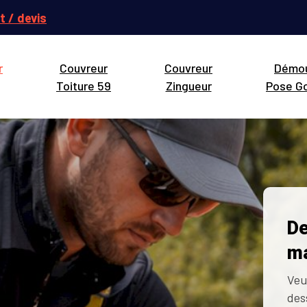
t / devis
r
Couvreur
Couvreur
Démo
Toiture 59
Zingueur
Pose Go
De
ma
Veu
des