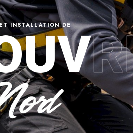
ET INSTALLATION DE
OUV
R
 Denain (59220) : répara