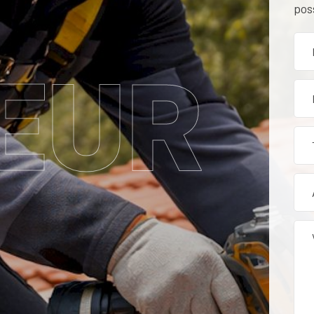
pos
EUR
tion, rénovation et entr