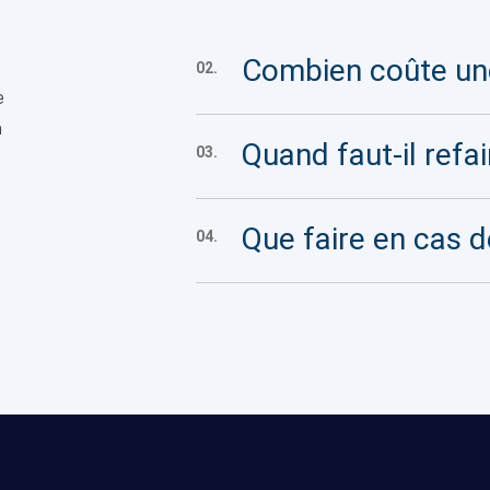
Combien coûte une
02.
e
n
Quand faut-il refai
03.
Que faire en cas d
04.