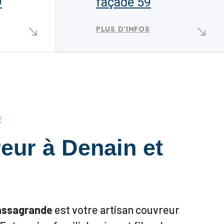
9
façade 59
PLUS D'INFOS
E
eur à Denain et
assagrande
est votre artisan couvreur