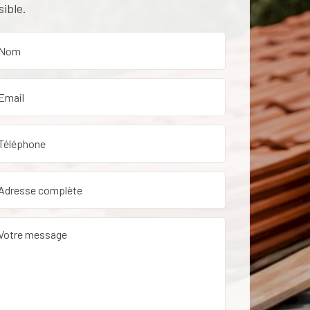
sible.
etien de toiture dans le