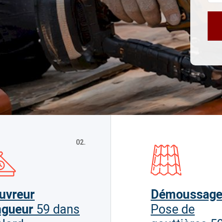
02.
uvreur
Démoussag
ngueur
59 dans
Pose de