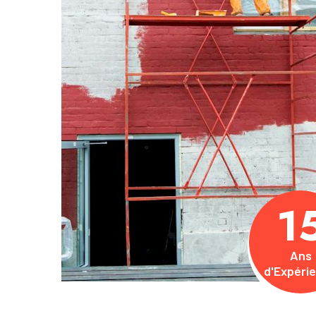
1
Ans
d'Expéri