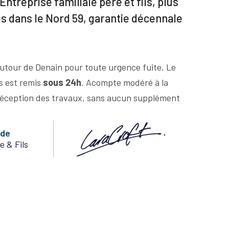
Entreprise familiale père et fils, plus
es dans le Nord 59, garantie décennale
utour de Denain pour toute urgence fuite. Le
us est remis
sous 24h
. Acompte modéré à la
éception des travaux, sans aucun supplément
nde
e & Fils