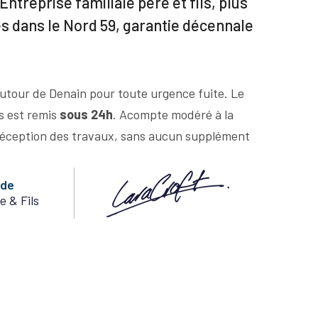
Entreprise familiale père et fils, plus
es dans le Nord 59, garantie décennale
utour de Denain pour toute urgence fuite. Le
us est remis
sous 24h
. Acompte modéré à la
éception des travaux, sans aucun supplément
nde
e & Fils