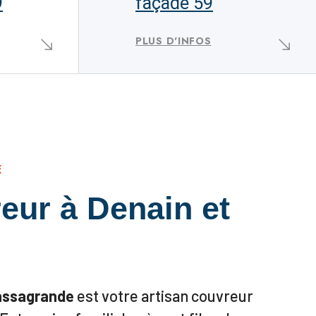
9
façade 59
PLUS D'INFOS
E
eur à Denain et
assagrande
est votre artisan couvreur