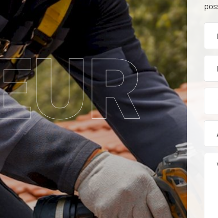
pos
EUR
tion, rénovation et entr