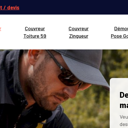
t / devis
r
Couvreur
Couvreur
Démo
Toiture 59
Zingueur
Pose Go
De
ma
Veu
des