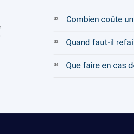
Combien coûte une
02.
e
n
Quand faut-il refai
03.
Que faire en cas d
04.