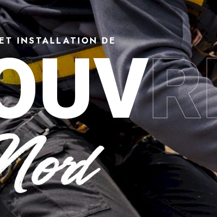
ET INSTALLATION DE
OUV
R
 Denain (59220) : répara