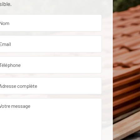
sible.
etien de toiture dans le