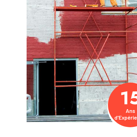
1
Ans
d'Expéri