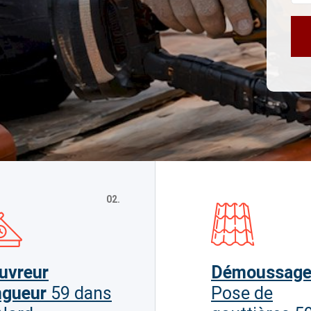
02.
uvreur
Démoussag
ngueur
59 dans
Pose de