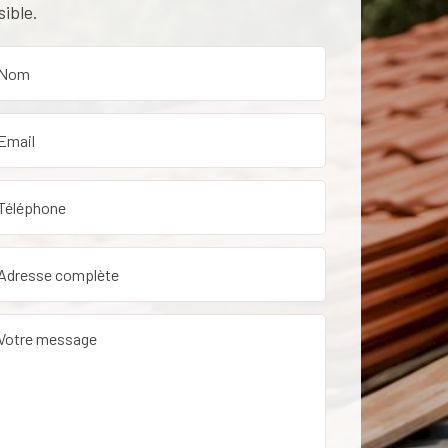
sible.
etien de toiture dans le