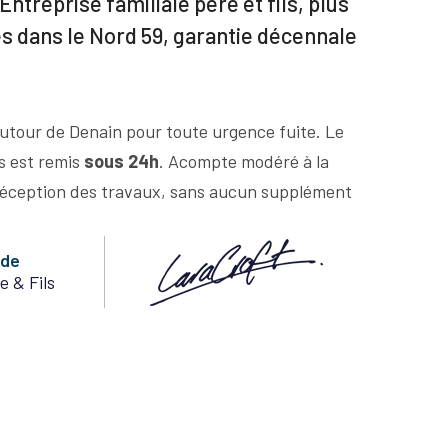
Entreprise familiale père et fils, plus
es dans le Nord 59, garantie décennale
utour de Denain pour toute urgence fuite. Le
us est remis
sous 24h
. Acompte modéré à la
éception des travaux, sans aucun supplément
nde
e & Fils