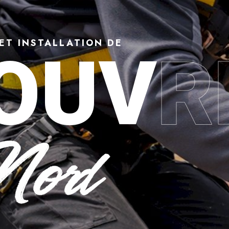
ET INSTALLATION DE
OUV
R
 Denain (59220) : répara