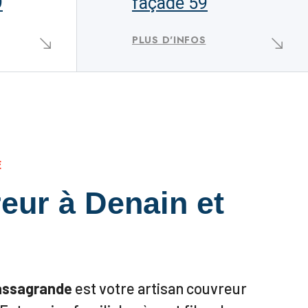
9
façade 59
PLUS D'INFOS
E
eur à Denain et
assagrande
est votre artisan couvreur