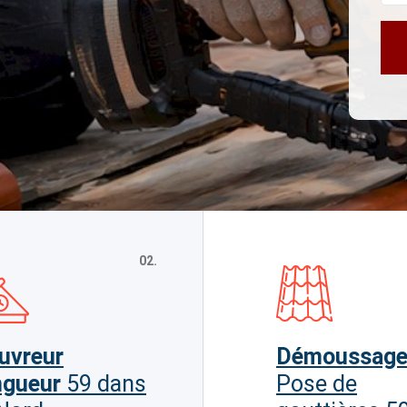
02.
uvreur
Démoussag
ngueur
59 dans
Pose de