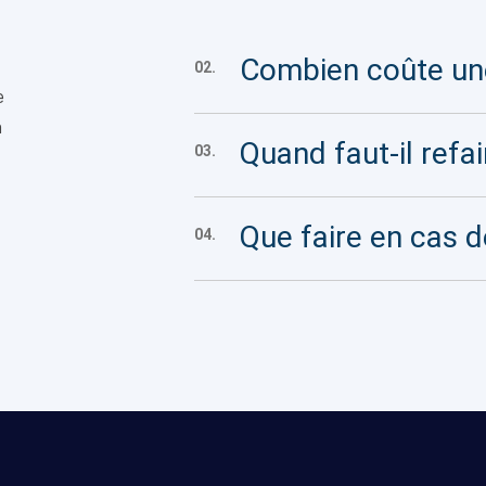
Combien coûte une
02.
e
n
Quand faut-il refai
03.
Que faire en cas d
04.