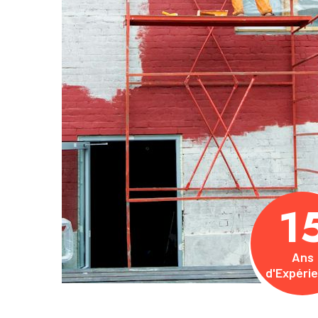
1
Ans
d'Expéri