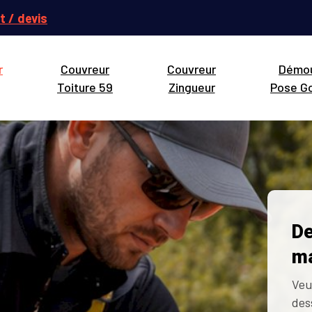
t / devis
r
Couvreur
Couvreur
Démo
Toiture 59
Zingueur
Pose Go
De
ma
Veu
des