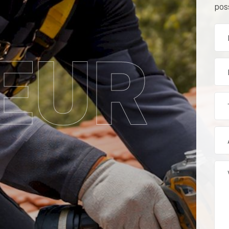
pos
EUR
tion, rénovation et entr