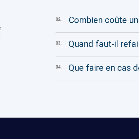
Combien coûte une
02.
e
n
Quand faut-il refai
03.
Que faire en cas d
04.