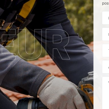
pos
EUR
tion, rénovation et entr