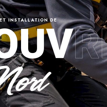
ET INSTALLATION DE
OUV
R
 Denain (59220) : répara