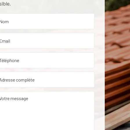
sible.
etien de toiture dans le