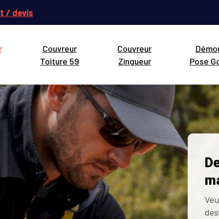
t / devis
r
Couvreur
Couvreur
Démo
Toiture 59
Zingueur
Pose Go
De
ma
Veu
des