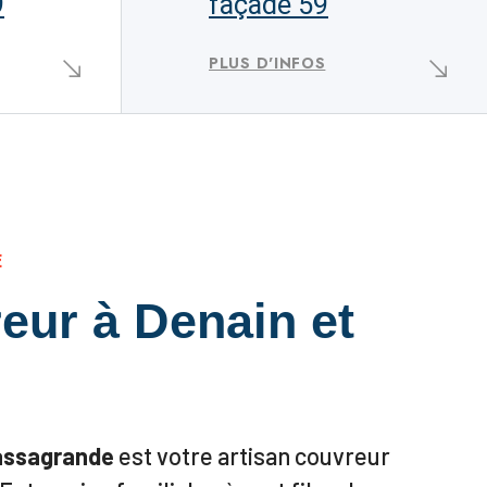
9
façade 59
PLUS D'INFOS
E
eur à Denain et
assagrande
est votre artisan couvreur