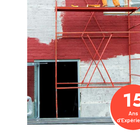
1
Ans
d'Expéri