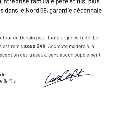
Entreprise familiale père et fils, plus
es dans le Nord 59, garantie décennale
utour de Denain pour toute urgence fuite. Le
us est remis
sous 24h
. Acompte modéré à la
éception des travaux, sans aucun supplément
nde
e & Fils