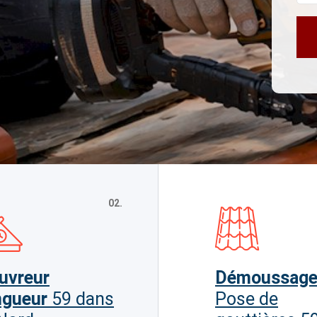
02.
uvreur
Démoussag
ngueur
59 dans
Pose de