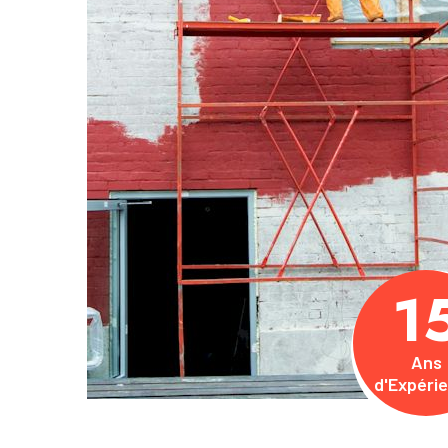
1
Ans
d'Expéri