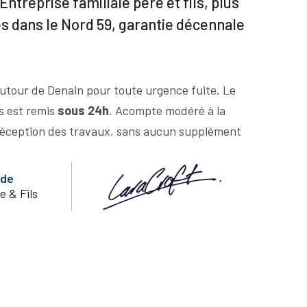
Entreprise familiale père et fils, plus
es dans le Nord 59, garantie décennale
utour de Denain pour toute urgence fuite. Le
us est remis
sous 24h
. Acompte modéré à la
éception des travaux, sans aucun supplément
nde
e & Fils