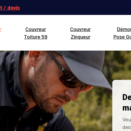
t / devis
r
Couvreur
Couvreur
Démo
Toiture 59
Zingueur
Pose Go
De
ma
Veu
des