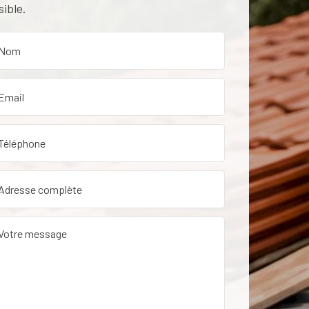
sible.
etien de toiture dans le