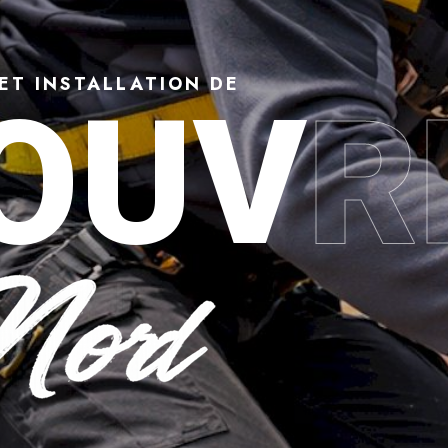
ET INSTALLATION DE
OUV
R
 Denain (59220) : répara