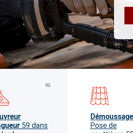
02.
uvreur
Démoussag
ngueur
59 dans
Pose de