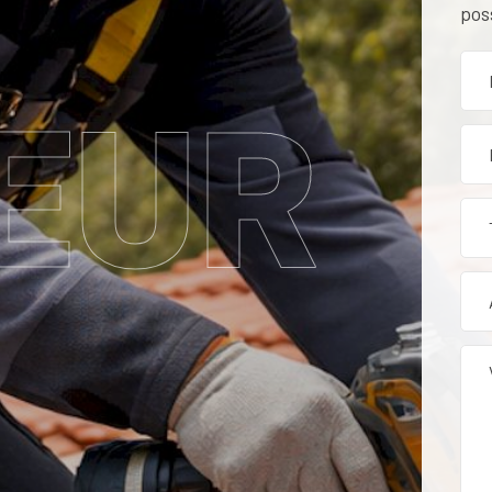
pos
EUR
tion, rénovation et entr