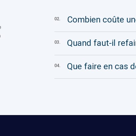
Combien coûte une
02.
e
n
Quand faut-il refai
03.
Que faire en cas d
04.