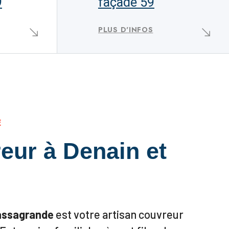
9
façade 59
PLUS D'INFOS
E
eur à Denain et
assagrande
est votre artisan couvreur