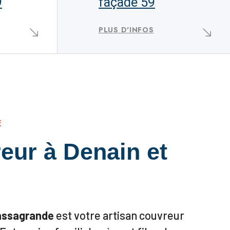
9
façade 59
PLUS D'INFOS
E
eur à Denain et
assagrande
est votre artisan couvreur