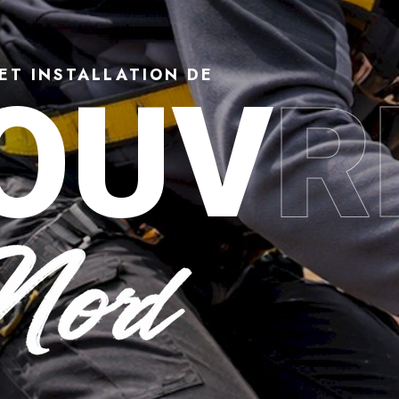
ET INSTALLATION DE
OUV
R
 Denain (59220) : répara