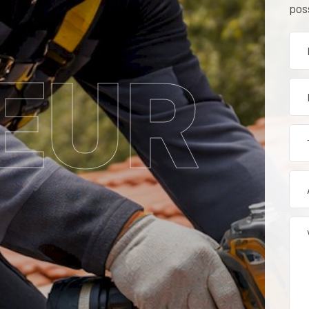
pos
EUR
tion, rénovation et entr