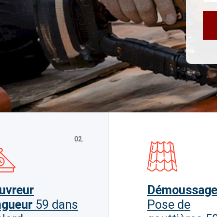
02.
uvreur
Démoussag
ngueur
59 dans
Pose de