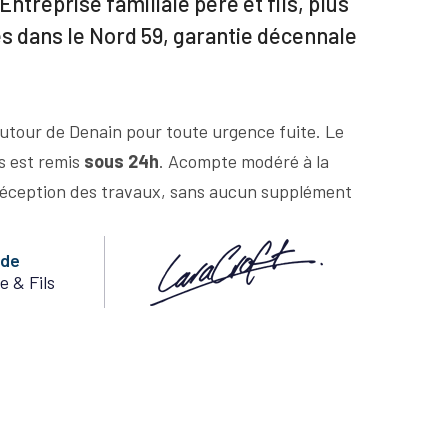
Entreprise familiale père et fils, plus
es dans le Nord 59, garantie décennale
utour de Denain pour toute urgence fuite. Le
us est remis
sous 24h
. Acompte modéré à la
éception des travaux, sans aucun supplément
nde
e & Fils