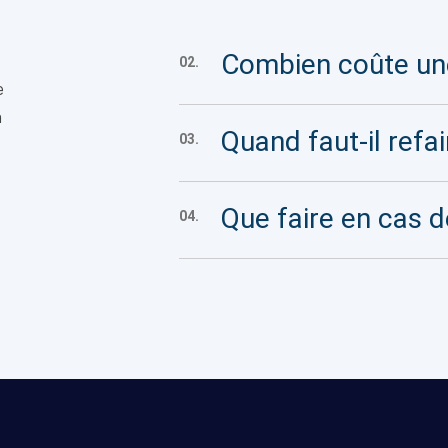
Combien coûte une
02.
e
n
Quand faut-il refai
03.
Que faire en cas d
04.