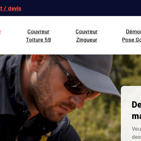
t / devis
r
Couvreur
Couvreur
Démo
Toiture 59
Zingueur
Pose Go
De
ma
Veu
des