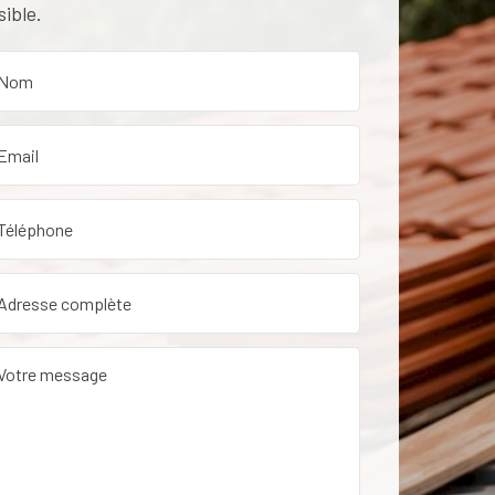
sible.
etien de toiture dans le