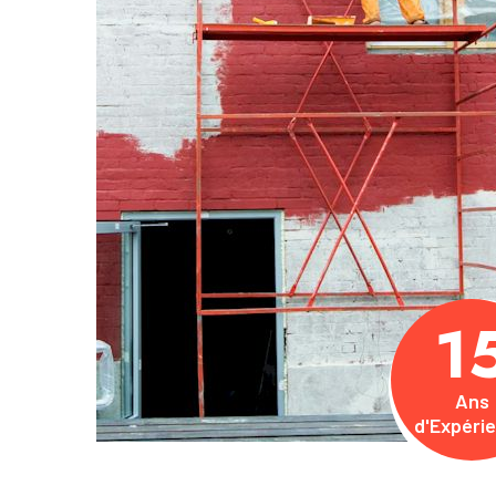
1
Ans
d'Expéri