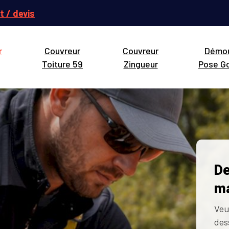
t / devis
r
Couvreur
Couvreur
Démo
Toiture 59
Zingueur
Pose Go
De
ma
Veu
des