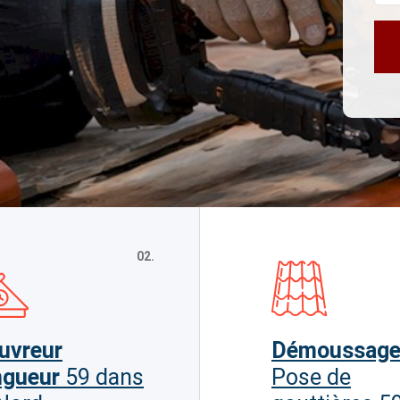
02.
uvreur
Démoussag
ngueur
59 dans
Pose de