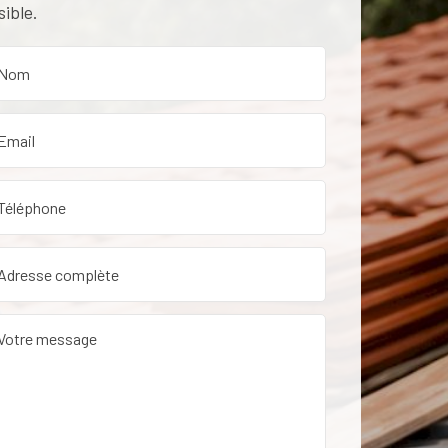
sible.
etien de toiture dans le