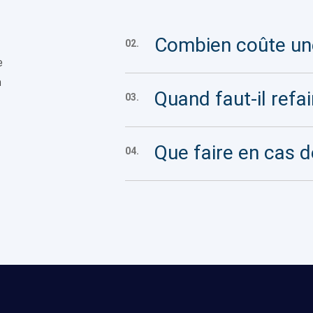
Combien coûte une
02.
e
n
Quand faut-il refai
03.
Que faire en cas d
04.