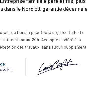
Entreprise familiale père et fils, plus
es dans le Nord 59, garantie décennale
utour de Denain pour toute urgence fuite. Le
us est remis
sous 24h
. Acompte modéré à la
éception des travaux, sans aucun supplément
nde
e & Fils