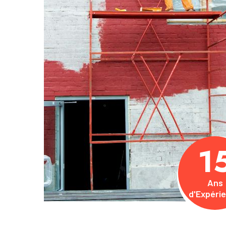
1
Ans
d'Expéri