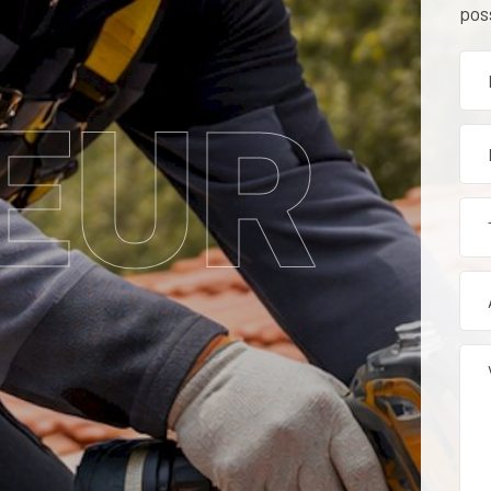
pos
EUR
tion, rénovation et entr