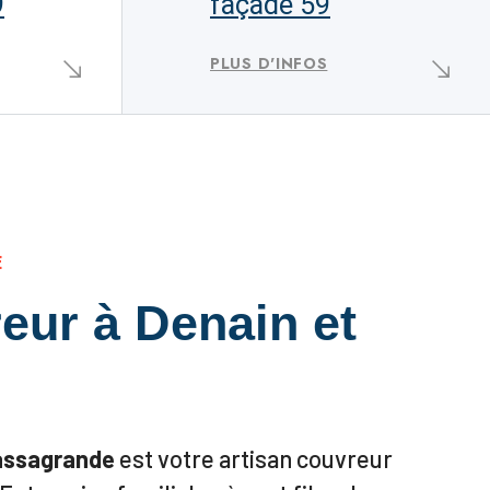
9
façade 59
PLUS D'INFOS
E
eur à Denain et
assagrande
est votre artisan couvreur